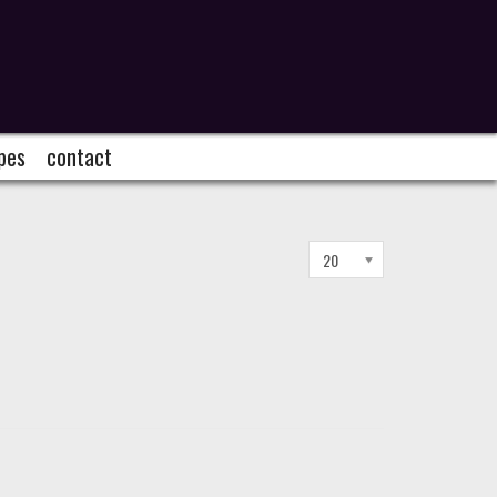
pes
contact
Affichage
20
#