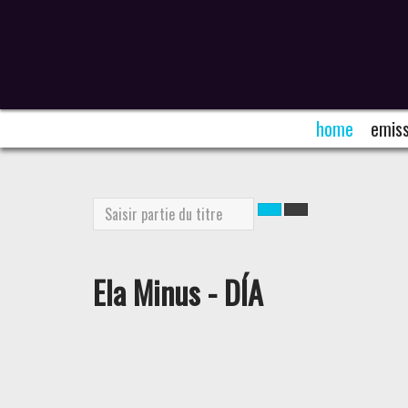
home
emiss
Saisir
partie
du
titre
Ela Minus - DÍA