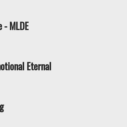
e - MLDE
otional Eternal
rg