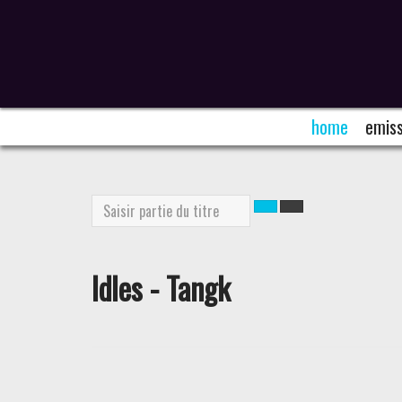
home
emiss
Saisir
partie
du
titre
Idles - Tangk