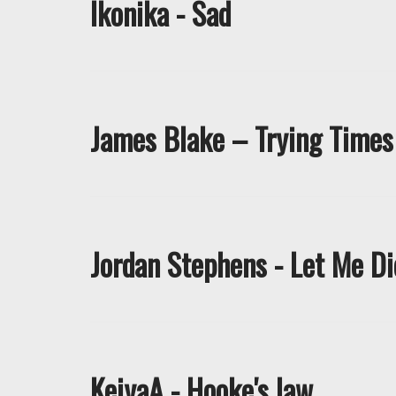
Ikonika - Sad
James Blake – Trying Times
Jordan Stephens - Let Me Di
KeiyaA - Hooke's law