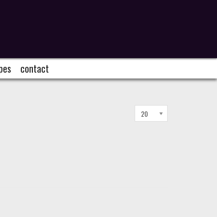
pes
contact
Affichage
20
#