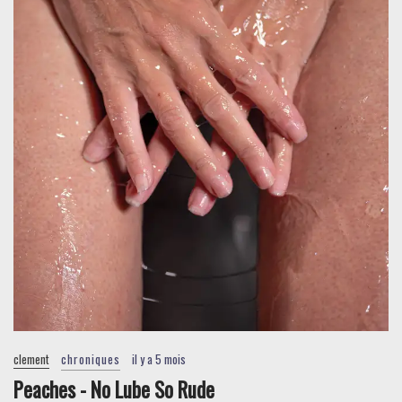
clement
chroniques
il y a 5 mois
Peaches - No Lube So Rude