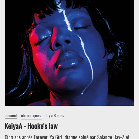
clement
chroniques
il y a 8 mois
KeiyaA - Hooke's law
Cinq ans après Forever, Ya Girl, disque salué par Solange, Jay-Z et