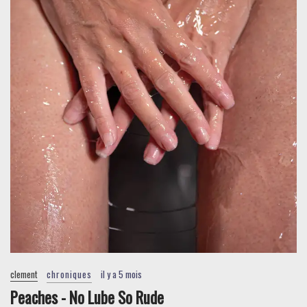
clement
chroniques
il y a 5 mois
Peaches - No Lube So Rude