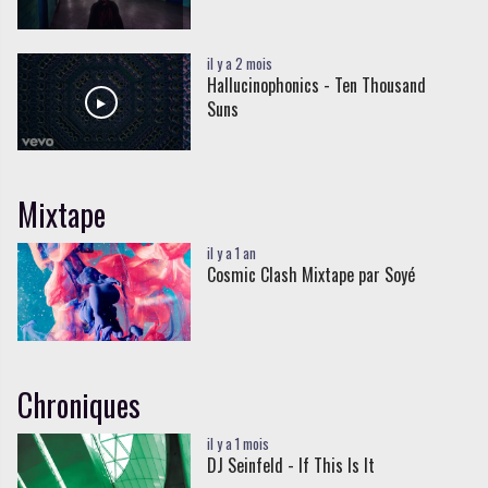
il y a 2 mois
Hallucinophonics - Ten Thousand
Suns
Mixtape
il y a 1 an
Cosmic Clash Mixtape par Soyé
Chroniques
il y a 1 mois
DJ Seinfeld - If This Is It