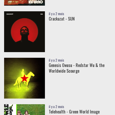
il y a 2 mois
Crackazat - SUN
il y a 2 mois
Genesis Owusu - Redstar Wu & the
Worldwide Scourge
il y a 2 mois
Telehealth - Green World Image