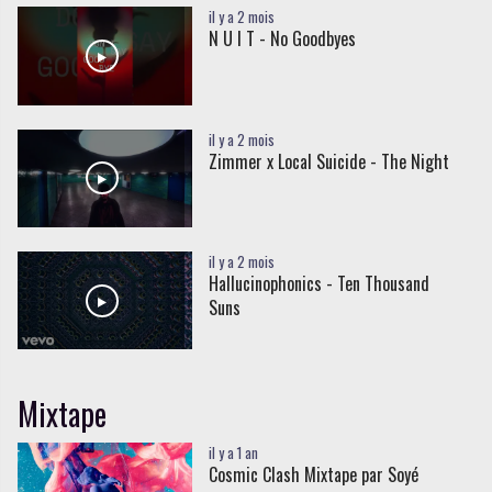
il y a 2 mois
N U I T - No Goodbyes
il y a 2 mois
Zimmer x Local Suicide - The Night
il y a 2 mois
Hallucinophonics - Ten Thousand
Suns
Mixtape
il y a 1 an
Cosmic Clash Mixtape par Soyé