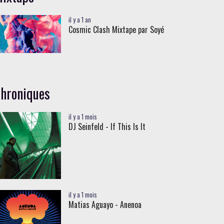
il y a 1 an
Cosmic Clash Mixtape par Soyé
hroniques
il y a 1 mois
DJ Seinfeld - If This Is It
il y a 1 mois
Matias Aguayo - Anenoa