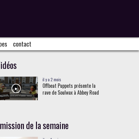
pes
contact
idéos
il y a 2 mois
Offbeat Puppets présente la
rave de Soulwax à Abbey Road
mission de la semaine