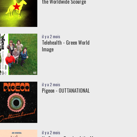
the Worldwide Scourge
il y a 2 mois
Telehealth - Green World
Image
il y a 2 mois
Pigeon - OUTTANATIONAL
il y a 2 mois