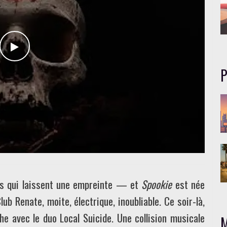
WATCH THE VIDEO
P
its qui laissent une empreinte — et
Spookie
est née
lub Renate, moite, électrique, inoubliable. Ce soir-là,
he avec le duo Local Suicide. Une collision musicale
M