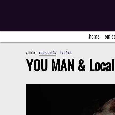
home
emiss
antoine
nouveautés
il y a 1 an
YOU MAN & Local 