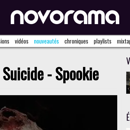
ions
vidéos
nouveautés
chroniques
playlists
mixta
V
Suicide - Spookie
É