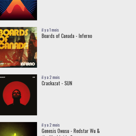
il y a 1 mois
Boards of Canada - Inferno
il y a 2 mois
Crackazat - SUN
il y a 2 mois
Genesis Owusu - Redstar Wu &