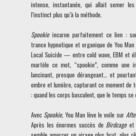
intense, instantanée, qui allait semer le
l’instinct plus qu’à la méthode.
Spookie
incarne parfaitement ce lien : so
trance hypnotique et organique de You Man a
Local Suicide — entre cold wave, EBM et él
martèle ce mot, “spookie”, comme une inc
lancinant, presque dérangeant… et pourtan
ombre et lumière, capturant ce moment de te
: quand les corps basculent, que le temps se d
Avec
Spookie
, You Man lève le voile sur
Aft
Après les énormes succès de
Birdcage
e
semble amorcer un virage plus brut, plus rêv