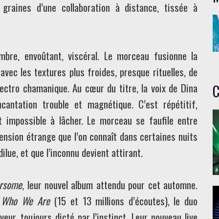
s graines d’une collaboration à distance, tissée à
mbre, envoûtant, viscéral. Le morceau fusionne la
vec les textures plus froides, presque rituelles, de
ectro chamanique. Au cœur du titre, la voix de Dina
C
antation trouble et magnétique. C’est répétitif,
t impossible à lâcher. Le morceau se faufile entre
nsion étrange que l’on connaît dans certaines nuits
ilue, et que l’inconnu devient attirant.
ersome
, leur nouvel album attendu pour cet automne.
t
Who We Are
(15 et 13 millions d’écoutes), le duo
eur, toujours dicté par l’instinct. Leur nouveau live