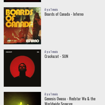
il y a 1 mois
Boards of Canada - Inferno
il y a 1 mois
Crackazat - SUN
il y a 1 mois
Genesis Owusu - Redstar Wu & the
Worldwide Scourge