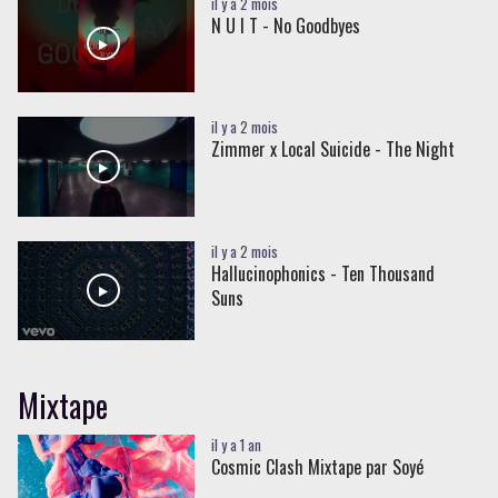
il y a 2 mois
N U I T - No Goodbyes
il y a 2 mois
Zimmer x Local Suicide - The Night
il y a 2 mois
Hallucinophonics - Ten Thousand
Suns
Mixtape
il y a 1 an
Cosmic Clash Mixtape par Soyé