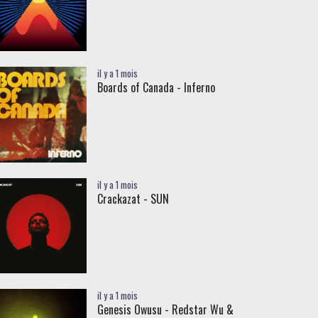
il y a 1 mois
Boards of Canada - Inferno
il y a 1 mois
Crackazat - SUN
il y a 1 mois
Genesis Owusu - Redstar Wu &