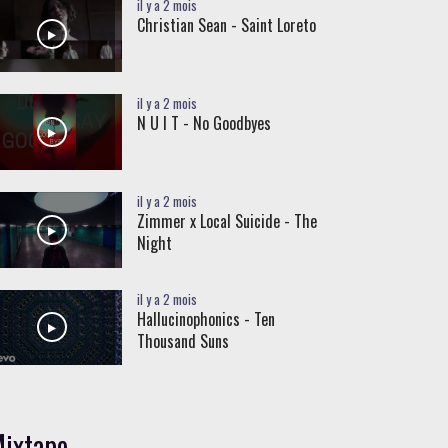
il y a 2 mois
Christian Sean - Saint Loreto
il y a 2 mois
N U I T - No Goodbyes
il y a 2 mois
Zimmer x Local Suicide - The
Night
il y a 2 mois
Hallucinophonics - Ten
Thousand Suns
ixtape