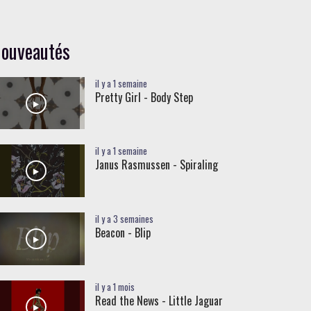
ouveautés
il y a 1 semaine
Pretty Girl - Body Step
il y a 1 semaine
Janus Rasmussen - Spiraling
il y a 3 semaines
Beacon - Blip
il y a 1 mois
Read the News - Little Jaguar