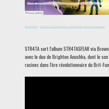
PALETTES
·
SKYDYV & Shelf Nunny - Shapeshifter (feat. lostodyssey)
STR4TA sort l'album STR4TASFEAR via Browns
avec le duo de Brighton Anushka, dont le so
racines dans l'ère révolutionnaire du Brit-Fu