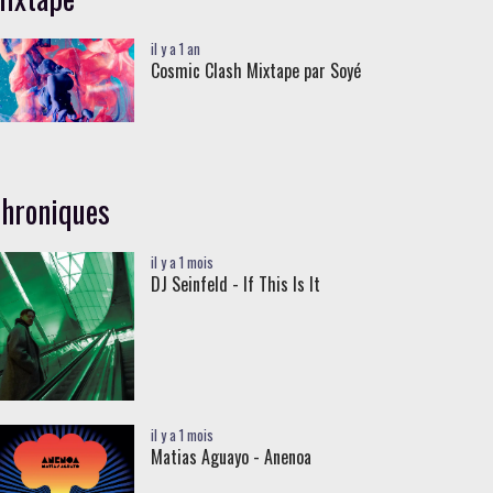
il y a 1 an
Cosmic Clash Mixtape par Soyé
hroniques
il y a 1 mois
DJ Seinfeld - If This Is It
il y a 1 mois
Matias Aguayo - Anenoa