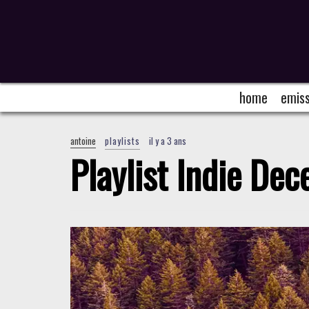
home
emiss
antoine
playlists
il y a 3 ans
Playlist Indie D