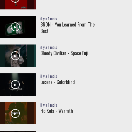
il y a 1 mois
BRDN - You Learned From The
Best
il y a 1 mois
Bloody Civilian - Space Fuji
il y a 1 mois
Lucena - Colorblind
il y a 1 mois
Flo Kola - Warmth