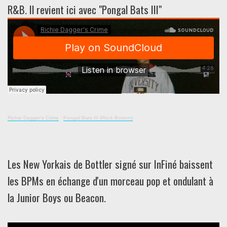
R&B. Il revient ici avec "Pongal Bats III"
Richie Dagger's Crime
·
Pongal Bats III (Rock Bottom)
Les New Yorkais de Bottler signé sur InFiné baissent
les BPMs en échange d'un morceau pop et ondulant à
la Junior Boys ou Beacon.