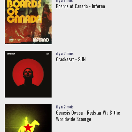
il y a 1 mois
Boards of Canada - Inferno
il y a 2 mois
Crackazat - SUN
il y a 2 mois
Genesis Owusu - Redstar Wu & the
Worldwide Scourge