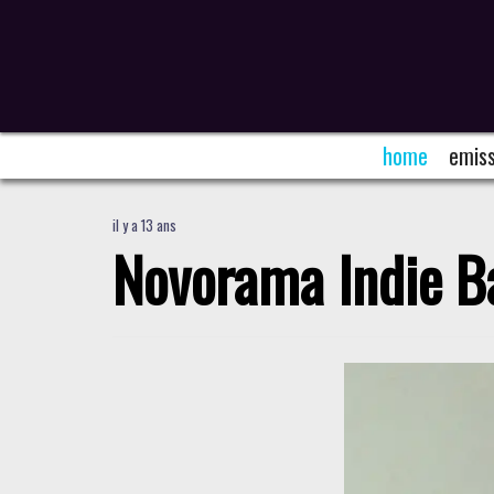
home
emiss
il y a 13 ans
Novorama Indie B