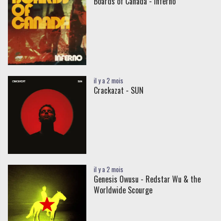
Boards of Canada - Inferno
il y a 2 mois
Crackazat - SUN
il y a 2 mois
Genesis Owusu - Redstar Wu & the
Worldwide Scourge