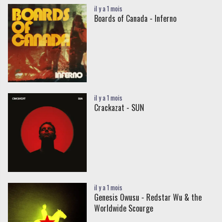
il y a 1 mois
Boards of Canada - Inferno
il y a 1 mois
Crackazat - SUN
il y a 1 mois
Genesis Owusu - Redstar Wu & the
Worldwide Scourge