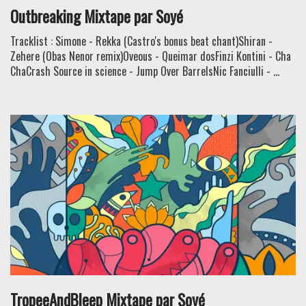
Outbreaking Mixtape par Soyé
Tracklist : Simone - Rekka (Castro's bonus beat chant)Shiran -
Zehere (Obas Nenor remix)Oveous - Queimar dosFinzi Kontini - Cha
ChaCrash Source in science - Jump Over BarrelsNic Fanciulli - ...
TropeeAndBleep Mixtape par Soyé