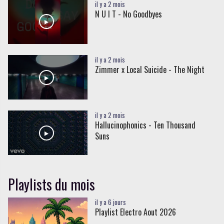
il y a 2 mois
N U I T - No Goodbyes
il y a 2 mois
Zimmer x Local Suicide - The Night
il y a 2 mois
Hallucinophonics - Ten Thousand
Suns
Playlists du mois
il y a 6 jours
Playlist Electro Aout 2026