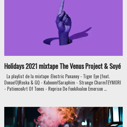
Holidays 2021 mixtape The Venus Project & Soyé
La playlist de la mixtape :Electric Punanny - Tiger Eye (feat.
Donae'O)Roska & GQ - Kaboom!Saraphim - Strange CharmTEYMORI
- PatienceArt Of Tones - Reprise De FonkAvalon Emerson ...