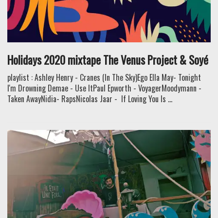
Holidays 2020 mixtape The Venus Project & Soyé
playlist : Ashley Henry - Cranes (In The Sky)Ego Ella May- Tonight
I'm Drowning Demae - Use ItPaul Epworth - VoyagerMoodymann -
Taken AwayNidia- RapsNicolas Jaar - If Loving You Is ...