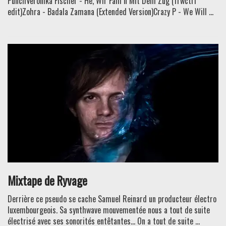
PunchVeronika Fischer - He, Wir Fahr'n Mit Dem Zug (frwctrl
edit)Zohra - Badala Zamana (Extended Version)Crazy P - We Will ...
Mixtape de Ryvage
Derrière ce pseudo se cache Samuel Reinard un producteur électro
luxembourgeois. Sa synthwave mouvementée nous a tout de suite
électrisé avec ses sonorités entêtantes… On a tout de suite ...