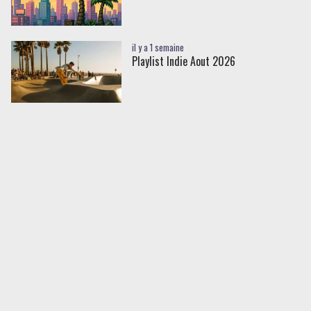
il y a 1 semaine
Playlist Indie Aout 2026
Chroniques
il y a 1 mois
DJ Seinfeld - If This Is It
il y a 1 mois
Matias Aguayo - Anenoa