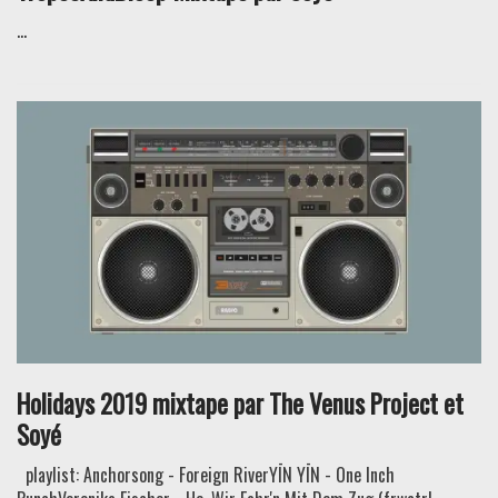
...
Holidays 2019 mixtape par The Venus Project et
Soyé
playlist: Anchorsong - Foreign RiverYĪN YĪN - One Inch