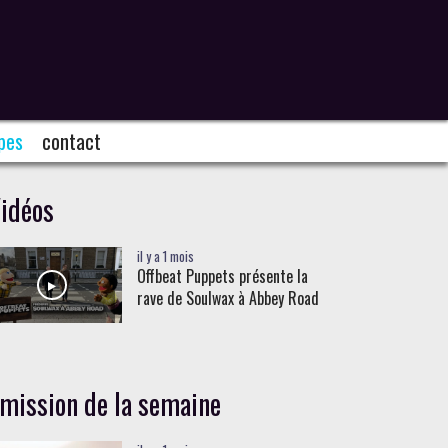
pes
contact
idéos
il y a 1 mois
Offbeat Puppets présente la
rave de Soulwax à Abbey Road
mission de la semaine