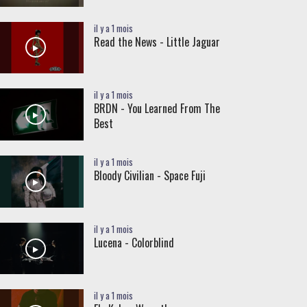
il y a 1 mois
Read the News - Little Jaguar
il y a 1 mois
BRDN - You Learned From The
Best
il y a 1 mois
Bloody Civilian - Space Fuji
il y a 1 mois
Lucena - Colorblind
il y a 1 mois