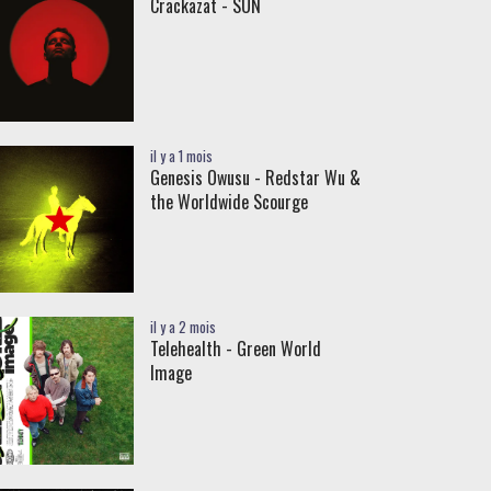
Crackazat - SUN
il y a 1 mois
Genesis Owusu - Redstar Wu &
the Worldwide Scourge
il y a 2 mois
Telehealth - Green World
Image