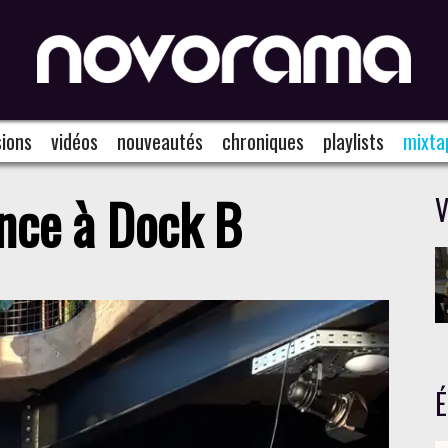
ions
vidéos
nouveautés
chroniques
playlists
mixta
ince à Dock B
V
É