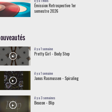
il y a 1 mois
Émission Retrospective 1er
semestre 2026
ouveautés
il y a 1 semaine
Pretty Girl - Body Step
il y a 1 semaine
Janus Rasmussen - Spiraling
il y a 3 semaines
Beacon - Blip