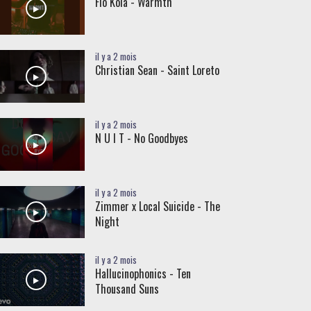
Flo Kola - Warmth
il y a 2 mois
Christian Sean - Saint Loreto
il y a 2 mois
N U I T - No Goodbyes
il y a 2 mois
Zimmer x Local Suicide - The
Night
il y a 2 mois
Hallucinophonics - Ten
Thousand Suns