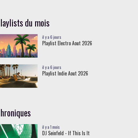
laylists du mois
il y a 6 jours
Playlist Electro Aout 2026
il y a 6 jours
Playlist Indie Aout 2026
hroniques
il y a 1 mois
DJ Seinfeld - If This Is It