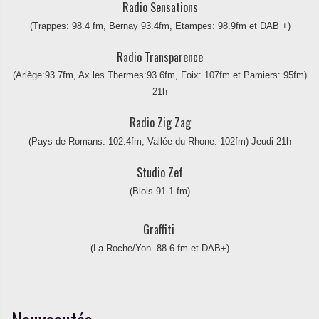
Radio Sensations
(Trappes: 98.4 fm, Bernay 93.4fm, Etampes: 98.9fm et DAB +)
Radio Transparence
(Ariège:93.7fm, Ax les Thermes:93.6fm, Foix: 107fm et Pamiers: 95fm)
21h
Radio Zig Zag
(Pays de Romans: 102.4fm, Vallée du Rhone: 102fm) Jeudi 21h
Studio Zef
(Blois 91.1 fm)
Graffiti
(La Roche/Yon 88.6 fm et DAB+)