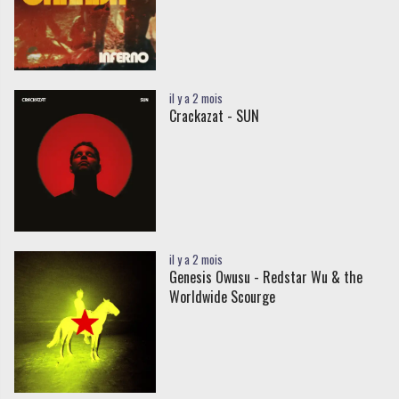
il y a 2 mois
Crackazat - SUN
il y a 2 mois
Genesis Owusu - Redstar Wu & the
Worldwide Scourge