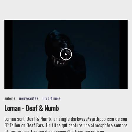
antoine
nouveautés
il y a 4 mois
Loman - Deaf & Numb
Loman sort 'Deaf & Numb', un single darkwave/synthpop issu de son
EP Fallen on Deaf Ears. Un titre qui capture une atmosphère sombre
et immersive, typique d’une scène électronique indé où ...