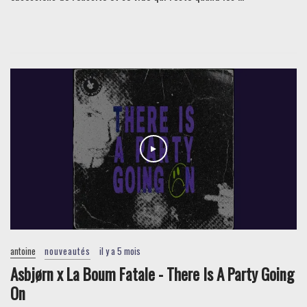
antoine
nouveautés
il y a 5 mois
Asbjørn x La Boum Fatale - There Is A Party Going
On