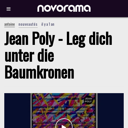
antoine
nouveautés
il y a 1 an
Jean Poly - Leg dich
unter die
Baumkronen
WATCH THE VIDEO