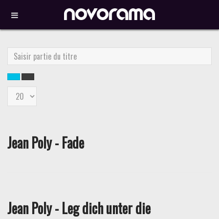
Saisir
partie
du
titre
Affichage
#
Jean Poly - Fade
Jean Poly - Leg dich unter die