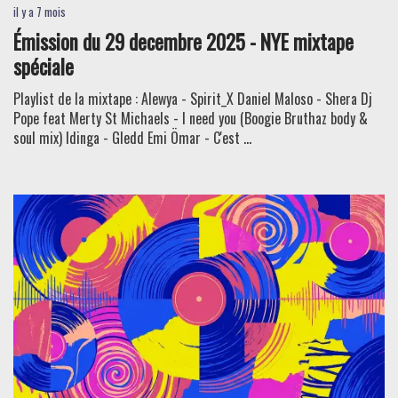
il y a 7 mois
Émission du 29 decembre 2025 - NYE mixtape
spéciale
Playlist de la mixtape : Alewya - Spirit_X Daniel Maloso - Shera Dj
Pope feat Merty St Michaels - I need you (Boogie Bruthaz body &
soul mix) Idinga - Gledd Emi Ömar - C'est ...