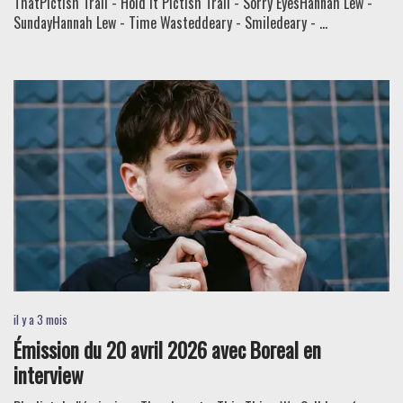
ThatPictish Trail - Hold it Pictish Trail - Sorry EyesHannah Lew -
SundayHannah Lew - Time Wasteddeary - Smiledeary - ...
il y a 3 mois
Émission du 20 avril 2026 avec Boreal en
interview