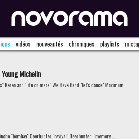
ions
vidéos
nouveautés
chroniques
playlists
mixta
e Young Michelin
gs" Keren ann "life on mars" We Have Band "let's dance" Maximum
Guincho "bombay" Deerhunter "revival" Deerhunter "memory ...