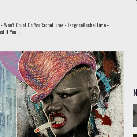
it - Won’t Count On YouRachel Lime - JangdanRachel Lime -
d If You ...
N