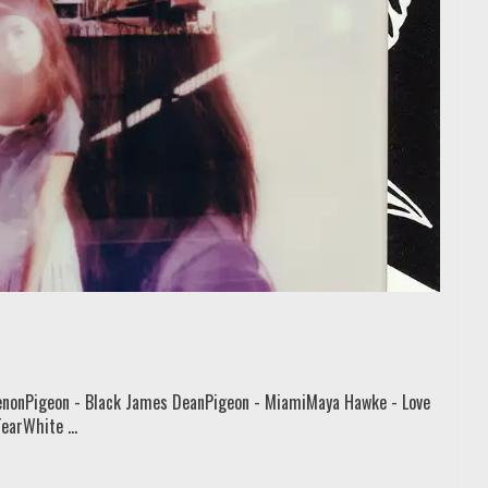
OnenonPigeon - Black James DeanPigeon - MiamiMaya Hawke - Love
earWhite ...