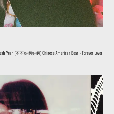
 No Yeah Yeah (不不好啊好啊) Chinese American Bear - Forever Lover
.