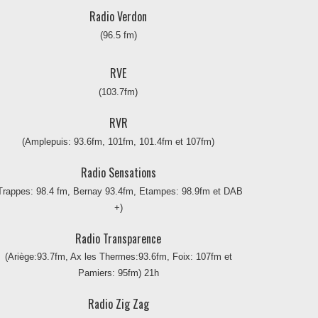
Radio Verdon
(96.5 fm)
RVE
(103.7fm)
RVR
(Amplepuis: 93.6fm, 101fm, 101.4fm et 107fm)
Radio Sensations
Trappes: 98.4 fm, Bernay 93.4fm, Etampes: 98.9fm et DAB
+)
Radio Transparence
(Ariège:93.7fm, Ax les Thermes:93.6fm, Foix: 107fm et
Pamiers: 95fm) 21h
Radio Zig Zag