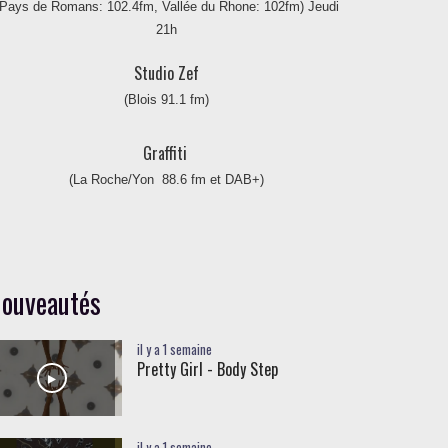
(Pays de Romans: 102.4fm, Vallée du Rhone: 102fm) Jeudi
21h
Studio Zef
(Blois 91.1 fm)
Graffiti
(La Roche/Yon 88.6 fm et DAB+)
ouveautés
il y a 1 semaine
Pretty Girl - Body Step
il y a 1 semaine