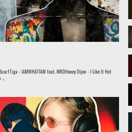
lk ScarfTiga - IAMWHATIAM feat. MRDHoney Dijon - I Like It Hot
...