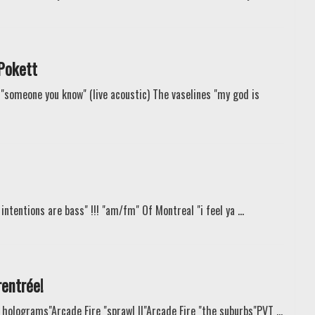
 Pokett
 "someone you know" (live acoustic) The vaselines "my god is
 intentions are bass" !!! "am/fm" Of Montreal "i feel ya ...
rentrée!
e holograms"Arcade Fire "sprawl II"Arcade Fire "the suburbs"PVT ...