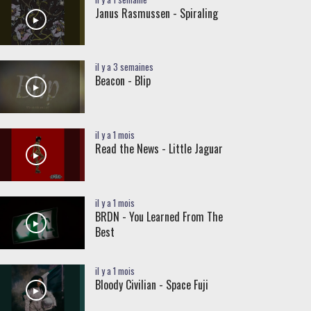
Janus Rasmussen - Spiraling
il y a 3 semaines
Beacon - Blip
il y a 1 mois
Read the News - Little Jaguar
il y a 1 mois
BRDN - You Learned From The
Best
il y a 1 mois
Bloody Civilian - Space Fuji