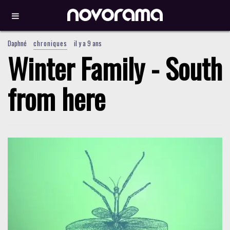
Daphné
chroniques
il y a 9 ans
Winter Family - South
from here