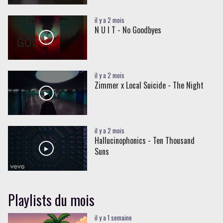
il y a 2 mois
N U I T - No Goodbyes
il y a 2 mois
Zimmer x Local Suicide - The Night
il y a 2 mois
Hallucinophonics - Ten Thousand
Suns
Playlists du mois
il y a 1 semaine