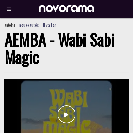
antoine
nouveautés
il y a 1 an
AEMBA - Wabi Sabi
Magic
WATCH THE VIDEO