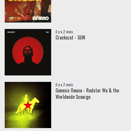
il y a 2 mois
Crackazat - SUN
il y a 2 mois
Genesis Owusu - Redstar Wu & the
Worldwide Scourge