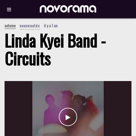
antoine
nouveautés
il y a 1 an
Linda Kyei Band -
Circuits
WATCH THE VIDEO