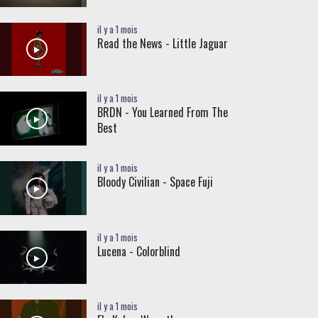
il y a 1 mois
Read the News - Little Jaguar
il y a 1 mois
BRDN - You Learned From The
Best
il y a 1 mois
Bloody Civilian - Space Fuji
il y a 1 mois
Lucena - Colorblind
il y a 1 mois