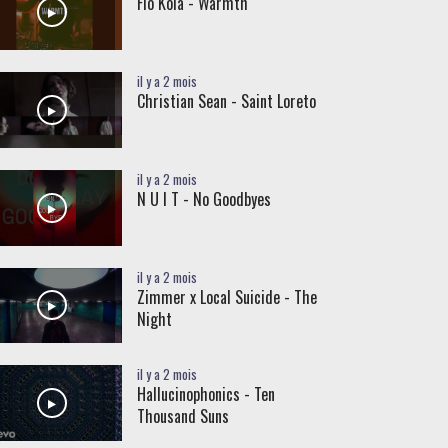
Flo Kola - Warmth
il y a 2 mois
Christian Sean - Saint Loreto
il y a 2 mois
N U I T - No Goodbyes
il y a 2 mois
Zimmer x Local Suicide - The
Night
il y a 2 mois
Hallucinophonics - Ten
Thousand Suns