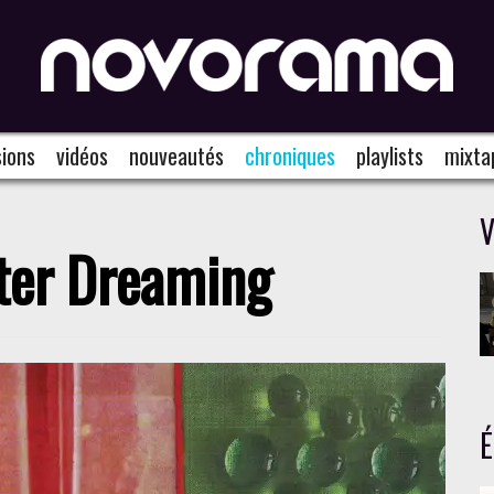
ions
vidéos
nouveautés
chroniques
playlists
mixta
V
ter Dreaming
É