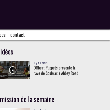
pes
contact
idéos
il y a 1 mois
Offbeat Puppets présente la
rave de Soulwax à Abbey Road
mission de la semaine