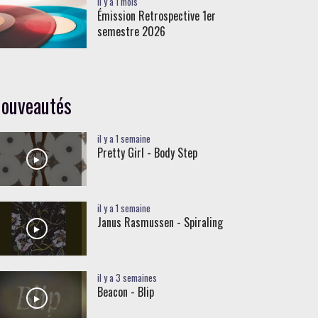
il y a 1 mois
Émission Retrospective 1er
semestre 2026
ouveautés
il y a 1 semaine
Pretty Girl - Body Step
il y a 1 semaine
Janus Rasmussen - Spiraling
il y a 3 semaines
Beacon - Blip