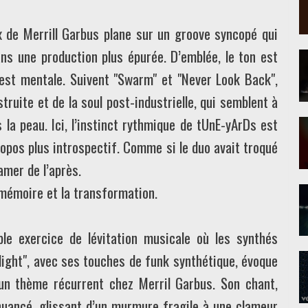
ix de Merrill Garbus plane sur un groove syncopé qui
ans une production plus épurée. D’emblée, le ton est
e est mentale. Suivent "Swarm" et "Never Look Back",
ruite et de la soul post-industrielle, qui semblent à
s la peau. Ici, l’instinct rythmique de tUnE-yArDs est
propos plus introspectif. Comme si le duo avait troqué
amer de l’après.
 mémoire et la transformation.
le exercice de lévitation musicale où les synthés
light", avec ses touches de funk synthétique, évoque
 un thème récurrent chez Merril Garbus. Son chant,
 nuancé, glissant d’un murmure fragile à une clameur