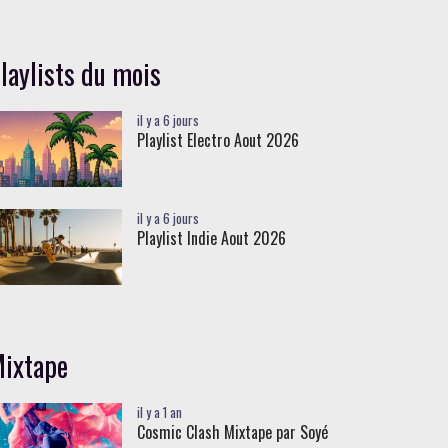
laylists du mois
il y a 6 jours
Playlist Electro Aout 2026
il y a 6 jours
Playlist Indie Aout 2026
ixtape
il y a 1 an
Cosmic Clash Mixtape par Soyé