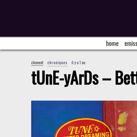
home
emiss
clement
chroniques
il y a 1 an
tUnE-yArDs – Bet