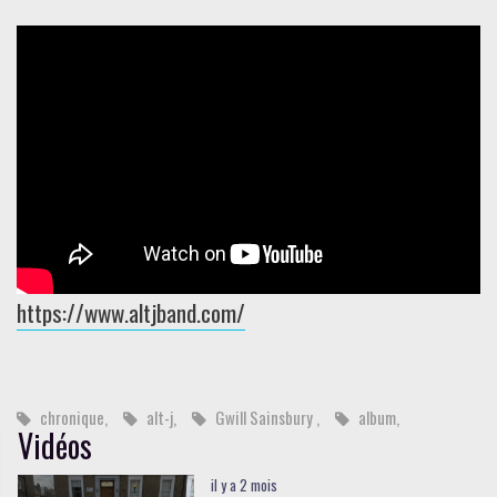
https://www.altjband.com/
chronique,
alt-j,
Gwill Sainsbury ,
album,
Vidéos
il y a 2 mois