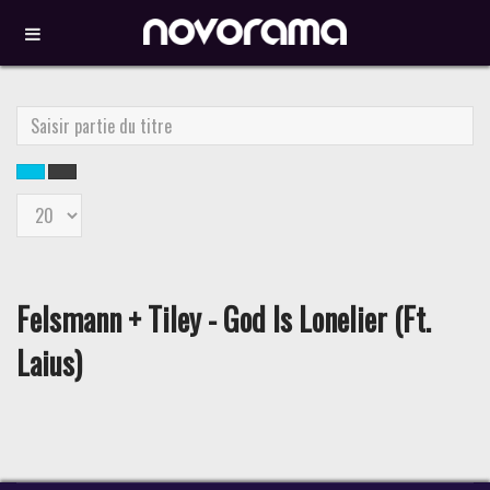
Saisir
partie
du
titre
Affichage
#
Felsmann + Tiley - God Is Lonelier (Ft.
Laius)